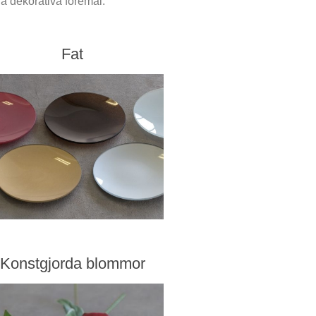
ra dekorativa föremål.
Fat
Konstgjorda blommor