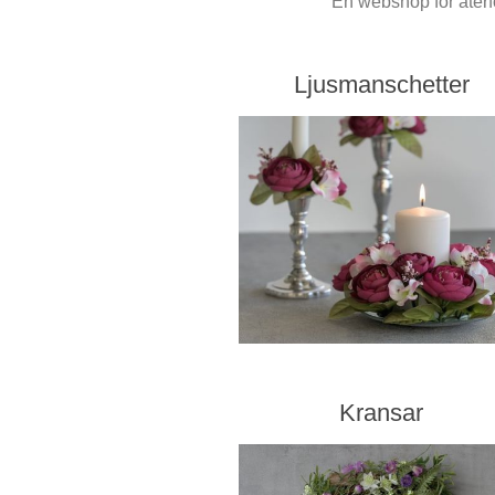
En webshop för återfö
Ljusmanschetter
Kransar