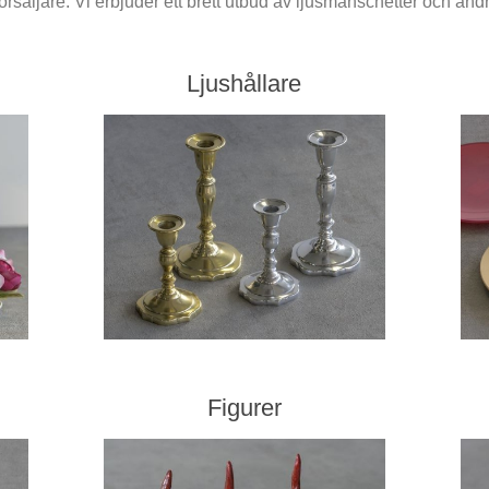
rsäljare.
Vi erbjuder ett brett utbud av ljusmanschetter och and
Ljushållare
Figurer