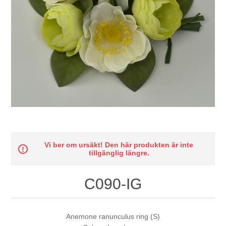
Vi ber om ursäkt! Den här produkten är inte
tillgänglig längre.
C090-IG
Anemone ranunculus ring (S)