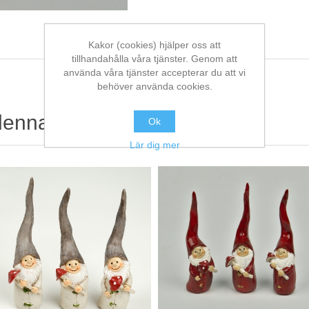
Kakor (cookies) hjälper oss att
tillhandahålla våra tjänster. Genom att
använda våra tjänster accepterar du att vi
behöver använda cookies.
denna köpte också
Ok
Lär dig mer