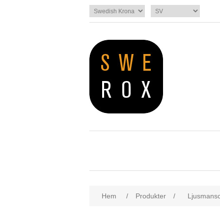
Hem
/
Produkter
/
Ljusmansc