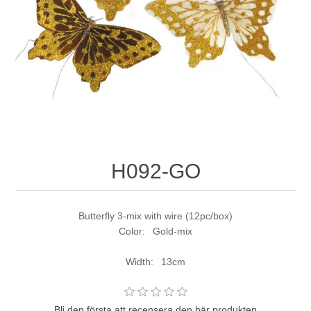
H092-GO
Butterfly 3-mix with wire (12pc/box)
Color: Gold-mix
Width: 13cm
Bli den första att recensera den här produkten