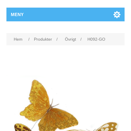
MENY
Attributnamn
Attributvärde
Hem
/
Produkter
/
Övrigt
/
H092-GO