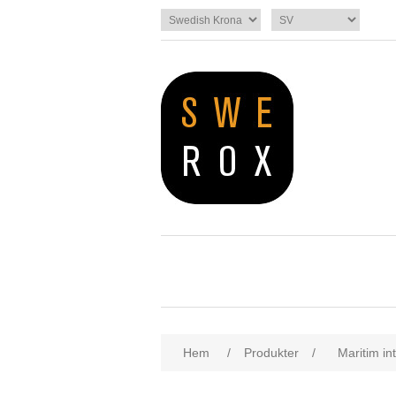
Hem
/
Produkter
/
Maritim int