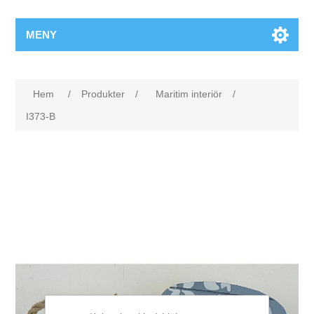
MENY
Hem
/
Produkter
/
Maritim interiör
/
I373-B