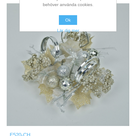
behöver använda cookies.
Ok
Lär dig mer
E520-CH