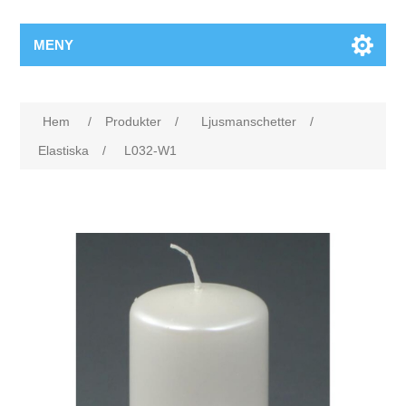
MENY
Hem
/
Produkter
/
Ljusmanschetter
/
Elastiska
/
L032-W1