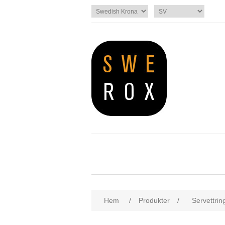
Hem
/
Produkter
/
Servettrin