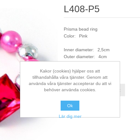
L408-P5
Prisma bead ring
Color: Pink
Inner diameter: 2,5cm
Outer diameter: 4cm
Artikelnr:
L408-P5
Kakor (cookies) hjälper oss att
tillhandahålla våra tjänster. Genom att
använda våra tjänster accepterar du att vi
behöver använda cookies.
Jämför denna produkt
Ok
Lär dig mer