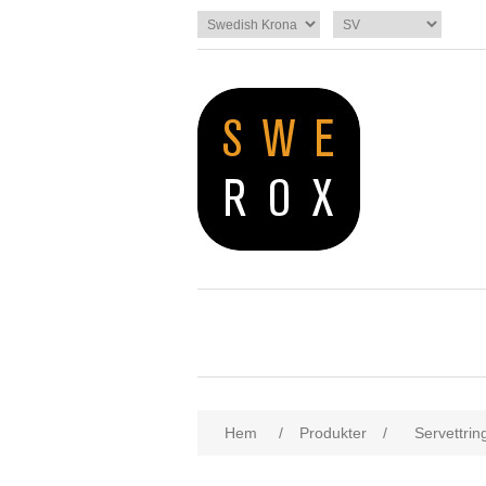
Hem
/
Produkter
/
Servettrin