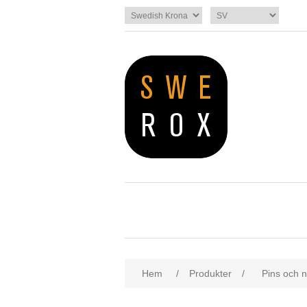
Hem
/
Produkter
/
Pins och n