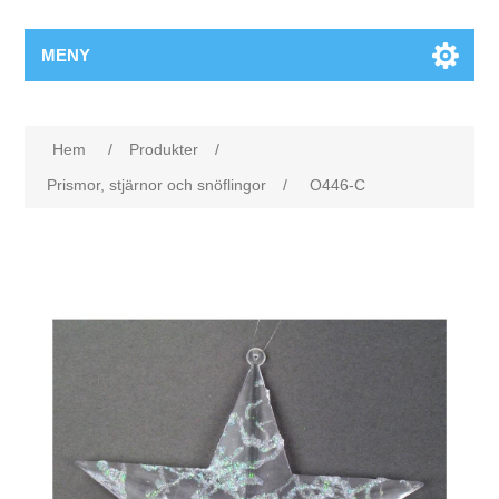
MENY
Hem
/
Produkter
/
Prismor, stjärnor och snöflingor
/
O446-C