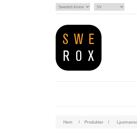
Hem
/
Produkter
/
Ljusmansc