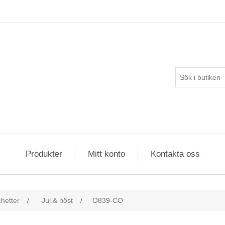
Produkter
Mitt konto
Kontakta oss
hetter
/
Jul & höst
/
O839-CO