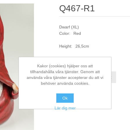
Q467-R1
Dwarf (XL)
Color: Red
Height: 26,5cm
Artikelnr:
Q467-R1
Kakor (cookies) hjälper oss att
tillhandahålla våra tjänster. Genom att
Jämför denna produkt
använda våra tjänster accepterar du att vi
behöver använda cookies.
Ok
Lär dig mer