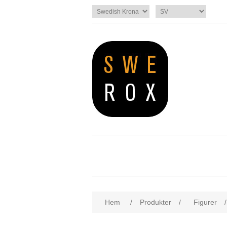
Hem
/
Produkter
/
Figurer
/