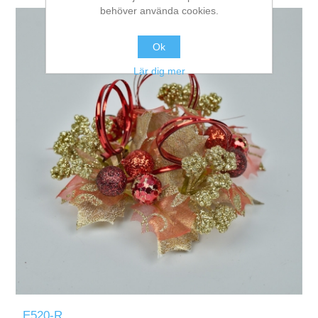
behöver använda cookies.
Ok
Lär dig mer
E520-R