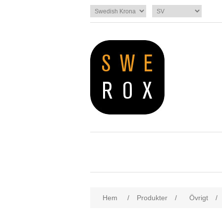
Hem
/
Produkter
/
Övrigt
/