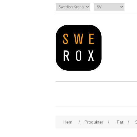
Hem
/
Produkter
/
Fat
/