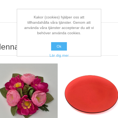
Kakor (cookies) hjälper oss att
tillhandahålla våra tjänster. Genom att
använda våra tjänster accepterar du att vi
behöver använda cookies.
denna köpte också
Ok
Lär dig mer