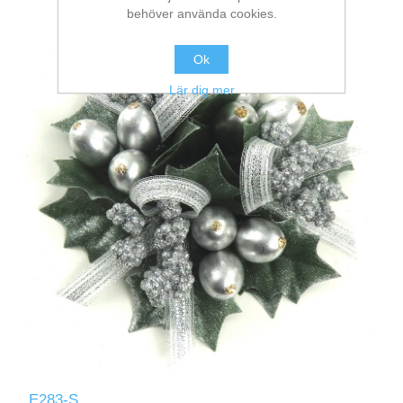
behöver använda cookies.
Ok
Lär dig mer
E283-S