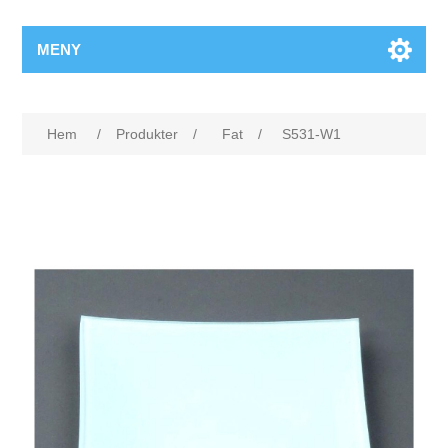
MENY
Hem
/
Produkter
/
Fat
/
S531-W1