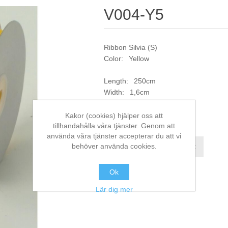
V004-Y5
Ribbon Silvia (S)
Color: Yellow
Length: 250cm
Width: 1,6cm
Artikelnr:
V004-Y5
Kakor (cookies) hjälper oss att
tillhandahålla våra tjänster. Genom att
använda våra tjänster accepterar du att vi
behöver använda cookies.
Jämför denna produkt
Ok
Lär dig mer