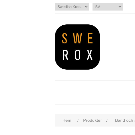
Hem
/
Produkter
/
Band och 