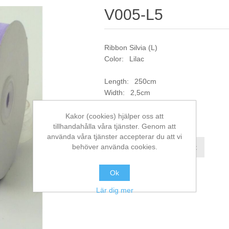
V005-L5
Ribbon Silvia (L)
Color: Lilac
Length: 250cm
Width: 2,5cm
Artikelnr:
V005-L5
Kakor (cookies) hjälper oss att
tillhandahålla våra tjänster. Genom att
använda våra tjänster accepterar du att vi
behöver använda cookies.
Jämför denna produkt
Ok
Lär dig mer