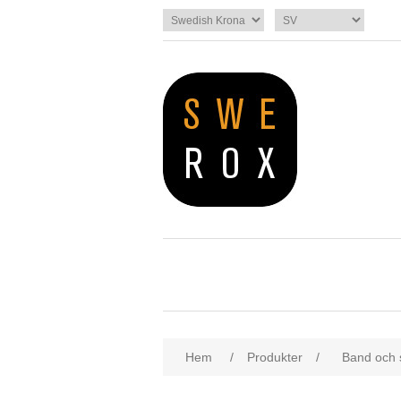
Hem
/
Produkter
/
Band och 