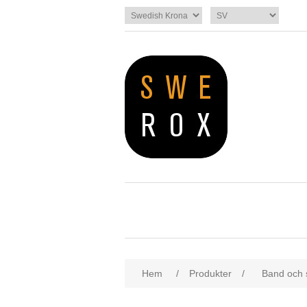
Hem
/
Produkter
/
Band och 